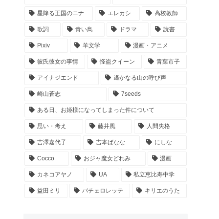
星降る王国のニナ
エレカシ
高校教師
歌詞
青い鳥
ドラマ
読書
Pixiv
羊文学
漫画・アニメ
彼氏彼女の事情
怪盗クイーン
青葉市子
アイナジエンド
遙かなる山の呼び声
崎山蒼志
7seeds
ある日、お姫様になってしまった件について
思い・考え
藤井風
人間失格
吉澤嘉代子
吉本ばなな
にしな
Cocco
おジャ魔女どれみ
漫画
カネコアヤノ
UA
私立恵比寿中学
益田ミリ
バチェロレッテ
キリエのうた