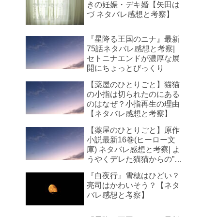
きの妊娠・デキ婚【矢田は
づ ネタバレ感想と考察】
『星降る王国のニナ』最新
75話ネタバレ感想と考察|
セトニナエンドが濃厚な展
開にちょっとびっくり
【薬屋のひとりごと】猫猫
の小指は切られたのにある
のはなぜ？小指再生の理由
【ネタバレ感想と考察】
【薬屋のひとりごと】原作
小説最新16巻(ヒーロー文
庫) ネタバレ感想と考察| よ
うやくデレた猫猫からの”補
充”に悶える
『白夜行』雪穂はひどい？
亮司はかわいそう？【ネタ
バレ感想と考察】