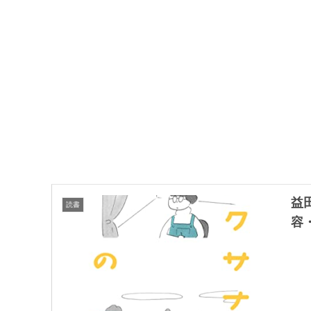
益
読書
容