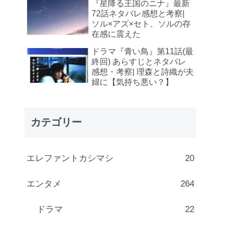
『星降る王国のニナ』最新
72話ネタバレ感想と考察|
ソル×アズ×セト、ソルの存
在感に震えた
ドラマ『青い鳥』第11話(最
終回) あらすじとネタバレ
感想・考察| 理森と詩織が夫
婦に【気持ち悪い？】
カテゴリー
エレファントカシマシ
20
エンタメ
264
ドラマ
22