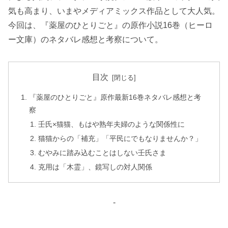
気も高まり、いまやメディアミックス作品として大人気。
今回は、『薬屋のひとりごと』の原作小説16巻（ヒーロ
ー文庫）のネタバレ感想と考察について。
目次
『薬屋のひとりごと』原作最新16巻ネタバレ感想と考
察
壬氏×猫猫、もはや熟年夫婦のような関係性に
猫猫からの「補充」「平民にでもなりませんか？」
むやみに踏み込むことはしない壬氏さま
克用は「木霊」、鏡写しの対人関係
-