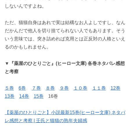
しないんですよね。
ただ、猫猫自身はあれで実は結構なお人よしですし、なん
だかんだで他人を切り捨てられない人でもあります。そう
いう意味では、突き詰めれば克用とは正反対の人格といえ
るのかもしれません。
▼
『薬屋のひとりごと』(ヒーロー文庫)
各巻ネタバレ感想
と考察
５巻
6巻
７巻
８巻
９巻
１０巻
１１巻
12巻
13巻
14巻
15巻
16巻
【薬屋のひとりごと】小説最新15巻(ヒーロー文庫) ネタバ
レ感想と考察 | 壬氏と猫猫の熟年夫婦感