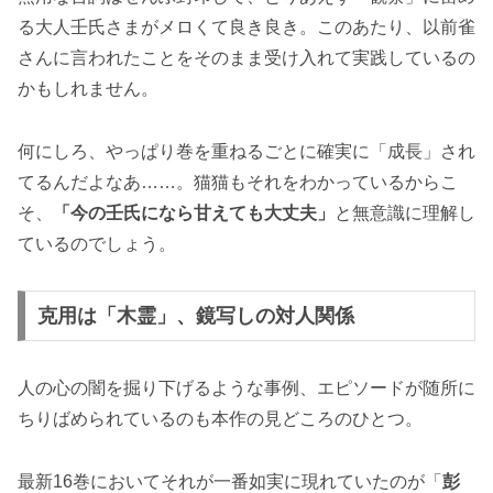
る大人壬氏さまがメロくて良き良き。このあたり、以前雀
さんに言われたことをそのまま受け入れて実践しているの
かもしれません。
何にしろ、やっぱり巻を重ねるごとに確実に「成長」され
てるんだよなあ……。猫猫もそれをわかっているからこ
そ、
「今の壬氏になら甘えても大丈夫」
と無意識に理解し
ているのでしょう。
克用は「木霊」、鏡写しの対人関係
人の心の闇を掘り下げるような事例、エピソードが随所に
ちりばめられているのも本作の見どころのひとつ。
最新16巻においてそれが一番如実に現れていたのが「
彭