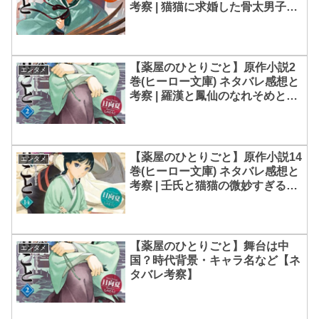
考察 | 猫猫に求婚した骨太男子・
陸孫の出自
【薬屋のひとりごと】原作小説2
エンタメ
巻(ヒーロー文庫) ネタバレ感想と
考察 | 羅漢と鳳仙のなれそめとす
れ違い
【薬屋のひとりごと】原作小説14
エンタメ
巻(ヒーロー文庫) ネタバレ感想と
考察 | 壬氏と猫猫の微妙すぎる空
気感
【薬屋のひとりごと】舞台は中
エンタメ
国？時代背景・キャラ名など【ネ
タバレ考察】