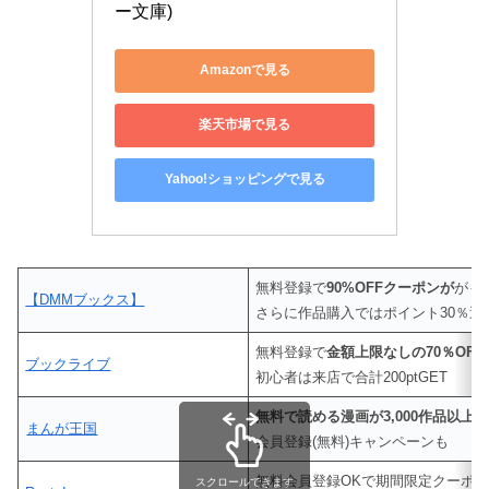
ー文庫)
Amazonで見る
楽天市場で見る
Yahoo!ショッピングで見る
無料登録で
90%OFFクーポンが
がも
【DMMブックス】
さらに作品購入ではポイント30％還
無料登録で
金額上限なしの70％OF
ブックライブ
初心者は来店で合計200ptGET
無料で読める漫画が3,000作品以上
まんが王国
会員登録(無料)キャンペーンも
無料会員登録OKで期間限定クーポ
スクロールできます