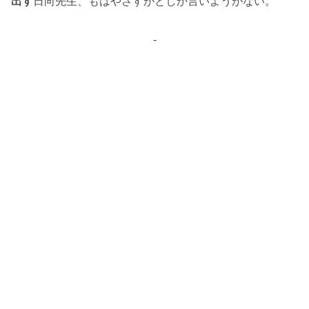
出す
日向先生、もはやさすがとしか言いようがない。
-