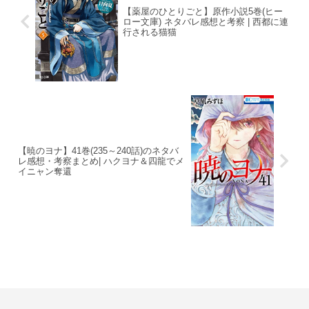
【薬屋のひとりごと】原作小説5巻(ヒー
ロー文庫) ネタバレ感想と考察 | 西都に連
行される猫猫
【暁のヨナ】41巻(235～240話)のネタバ
レ感想・考察まとめ| ハクヨナ＆四龍でメ
イニャン奪還