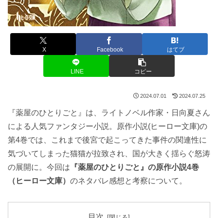
X
Facebook
はてブ
LINE
コピー
2024.07.01
2024.07.25
『薬屋のひとりごと』は、ライトノベル作家・日向夏さん
による人気ファンタジー小説。原作小説(ヒーロー文庫)の
第4巻では、これまで後宮で起こってきた事件の関連性に
気づいてしまった猫猫が拉致され、国が大きく揺らぐ怒涛
の展開に。今回は
『薬屋のひとりごと』の原作小説4巻
（ヒーロー文庫）
のネタバレ感想と考察について。
目次