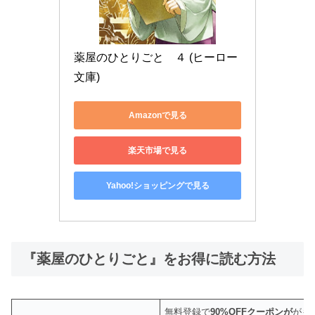
薬屋のひとりごと　４ (ヒーロー
文庫)
Amazonで見る
楽天市場で見る
Yahoo!ショッピングで見る
『薬屋のひとりごと』をお得に読む方法
無料登録で
90%OFFクーポンが
がも