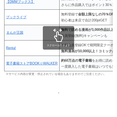
【DMMブックス】
さらに作品購入ではポイント30％還
無料登録で
金額上限なしの70％OF
ブックライブ
初心者は来店で合計200ptGET
無料で読める漫画が3,000作品以上
まんが王国
会員登録(無料)キャンペーンも
無料会員登録OKで期間限定クーポ
スクロールできます
Renta!
無料漫画が10,000以上！コミックが4
約60万点の電子書籍
をお得に読める
電子書籍ストアBOOK☆WALKER
一度購入した電子書籍はいつでも無
※サービス内容が変更・停止されている場合もありますのでご注意ください。
-