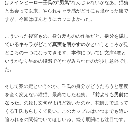
は
メインヒーロー壬氏の”男気”
なんじゃないかなあ。猫猫
と出会って以来、やられキャラ感がどうにも強かった彼で
すが、今回はほんとうにカッコよかった。
こういった後宮もの、身分差ものの作品だと、
身分を隠し
ているキャラがどこで真実を明かすのか
というところが見
どころの一つになってきます。本作については文庫4巻と
いうかなり早めの段階でそれがみられたのが少し意外でし
た。
そして案の定というのか、壬氏の身分がどうだろうと態度
を全く変えない猫猫、最高でしたね笑。
「前よりも男前に
なった」
の殺し文句がよほど効いたのか、花街まで追って
くる壬氏もらしくて良い。このカップルはいつまでも追い
追われるの関係でいてほしいね。続く展開にも注目です。