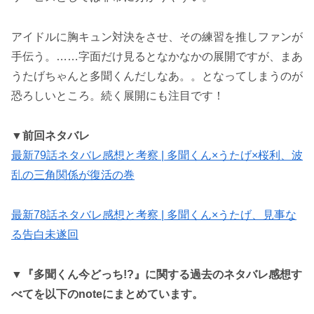
アイドルに胸キュン対決をさせ、その練習を推しファンが
手伝う。……字面だけ見るとなかなかの展開ですが、まあ
うたげちゃんと多聞くんだしなあ。。となってしまうのが
恐ろしいところ。続く展開にも注目です！
▼
前回ネタバレ
最新79話ネタバレ感想と考察 | 多聞くん×うたげ×桜利、波
乱の三角関係が復活の巻
最新78話ネタバレ感想と考察 | 多聞くん×うたげ、見事な
る告白未遂回
▼
『多聞くん今どっち!?』に関する過去のネタバレ感想す
べてを以下のnoteにまとめています。