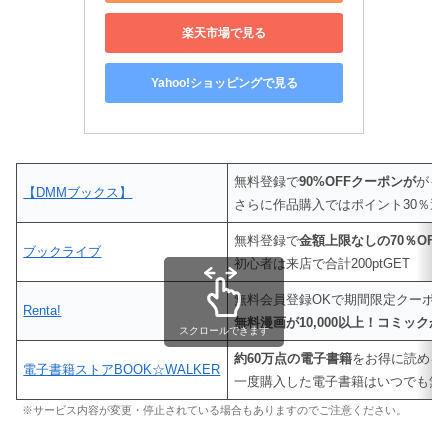
楽天市場で見る
Yahoo!ショッピングで見る
無料登録で
90%OFFクーポンが
がも
【DMMブックス】
さらに作品購入ではポイント30％還
無料登録で
金額上限なしの70％OF
ブックライブ
初心者は来店で合計200ptGET
無料会員登録OKで期間限定クーポ
Renta!
無料漫画が10,000以上！コミックが4
スクロールできます
約60万点の電子書籍
をお得に読める
電子書籍ストアBOOK☆WALKER
一度購入した電子書籍はいつでも無
※サービス内容が変更・停止されている場合もありますのでご注意ください。