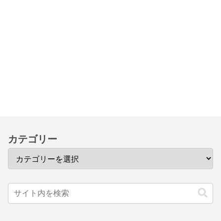
カテゴリー