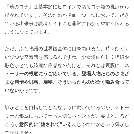
『暁のヨナ』は基本的にヒロインであるヨナ姫の視点から
描かれています。そのためか場面一つ一つにおいて、起き
ている出来事は読者サイドにも非常にわかりやすく伝わる
ようになっています。
ただ、ふと物語の世界観全体に目を向けると、時々ひどく
いびつな空気感を感じるんですね。少女漫画らしく描線や
彩色がとても綺麗な作品なのだけど、それとは裏腹に、
ス
トーリーの根底にうごめいている、登場人物たちのさまざ
まな感情や思惑、展望、そういったものが全く嚙み合って
いない
からです。
誰がどこを目指してどんなふうに動いているのか、ストー
リーの形成において一番大切なポイントが、実はところど
ころが
意図的に”隠されて”いる
んじゃないかという気がし
てなりません。