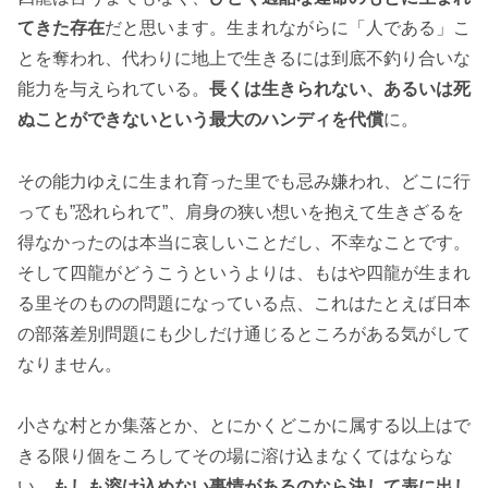
てきた存在
だと思います。生まれながらに「人である」こ
とを奪われ、代わりに地上で生きるには到底不釣り合いな
能力を与えられている。
長くは生きられない、あるいは死
ぬことができないという最大のハンディを代償
に。
その能力ゆえに生まれ育った里でも忌み嫌われ、どこに行
っても”恐れられて”、肩身の狭い想いを抱えて生きざるを
得なかったのは本当に哀しいことだし、不幸なことです。
そして四龍がどうこうというよりは、もはや四龍が生まれ
る里そのものの問題になっている点、これはたとえば日本
の部落差別問題にも少しだけ通じるところがある気がして
なりません。
小さな村とか集落とか、とにかくどこかに属する以上はで
きる限り個をころしてその場に溶け込まなくてはならな
い、
もしも溶け込めない事情があるのなら決して表に出し