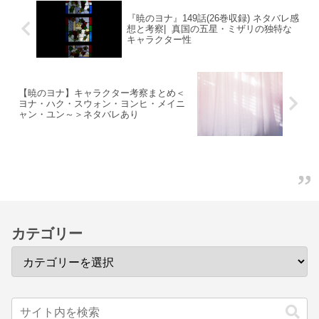
『暁のヨナ』149話(26巻収録) ネタバレ感
想と考察| 真国の五星・ミザリの独特な
キャラクター性
【暁のヨナ】キャラクター考察まとめ＜
ヨナ・ハク・スウォン・ヨンヒ・メイニ
ャン・ユン～＞ネタバレあり
カテゴリー