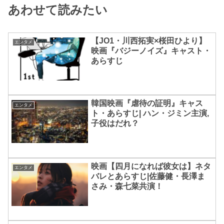
あわせて読みたい
【JO1・川西拓実×桜田ひより】
エンタメ
映画『バジーノイズ』キャスト・
あらすじ
韓国映画『虐待の証明』キャス
エンタメ
ト・あらすじ| ハン・ジミン主演,
子役はだれ？
映画【四月になれば彼女は】ネタ
エンタメ
バレとあらすじ|佐藤健・長澤ま
さみ・森七菜共演！