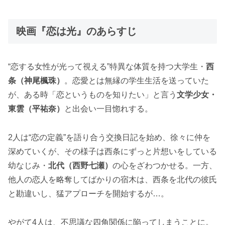
映画『恋は光』のあらすじ
“恋する女性が光って視える”特異な体質を持つ大学生・
西
条（神尾楓珠）
。恋愛とは無縁の学生生活を送っていた
が、ある時「恋というものを知りたい」と言う
文学少女・
東雲（平祐奈）
と出会い一目惚れする。
2人は“恋の定義”を語り合う交換日記を始め、徐々に仲を
深めていくが、その様子は西条にずっと片想いをしている
幼なじみ・
北代（西野七瀬）
の心をざわつかせる。一方、
他人の恋人を略奪してばかりの宿木は、西条を北代の彼氏
と勘違いし、猛アプローチを開始するが…。
やがて4人は、不思議な四角関係に陥ってしまうことに。