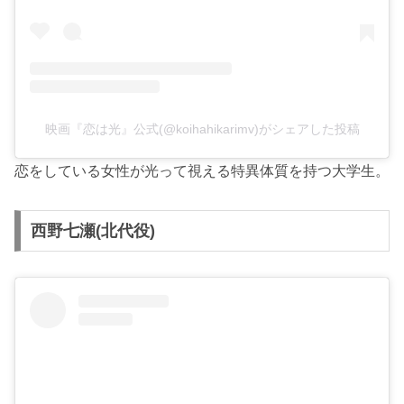
映画『恋は光』公式(@koihahikarimv)がシェアした投稿
恋をしている女性が光って視える特異体質を持つ大学生。
西野七瀬(北代役)