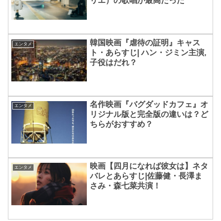
リエ）の歌唱が最高だった
韓国映画『虐待の証明』キャス
エンタメ
ト・あらすじ| ハン・ジミン主演,
子役はだれ？
名作映画『バグダッドカフェ』オ
エンタメ
リジナル版と完全版の違いは？ど
ちらがおすすめ？
映画【四月になれば彼女は】ネタ
エンタメ
バレとあらすじ|佐藤健・長澤ま
さみ・森七菜共演！