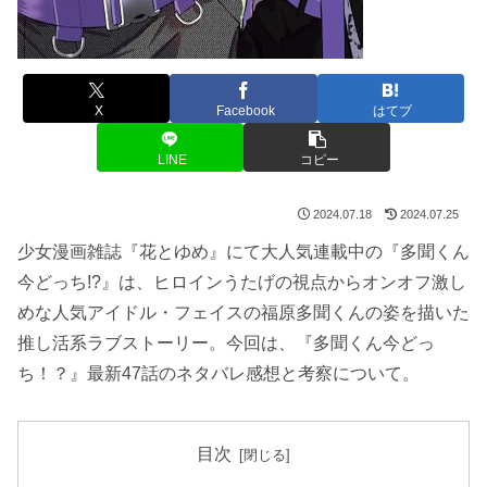
X
Facebook
はてブ
LINE
コピー
2024.07.18
2024.07.25
少女漫画雑誌『花とゆめ』にて大人気連載中の『多聞くん
今どっち!?』は、ヒロインうたげの視点からオンオフ激し
めな人気アイドル・フェイスの福原多聞くんの姿を描いた
推し活系ラブストーリー。今回は、『多聞くん今どっ
ち！？』最新47話のネタバレ感想と考察について。
目次