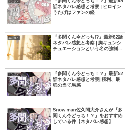
『多聞くん今どっち！？』最新45
エンタメ
話ネタバレ感想と考察 | ヒロイン
うたげはファンの鑑
『多聞くん今どっち!?』最新82話
エンタメ
ネタバレ感想と考察 | 胸キュンシ
チュエーションという名の強制恋
愛シチュになんか笑った
『多聞くん今どっち！？』最新52
エンタメ
話ネタバレ感想と考察| 桜利、最
強の当て馬感
Snow man佐久間大介さんが『多
エンタメ
聞くん今どっち！？』をおすすめ
している件【ネタバレ感想】