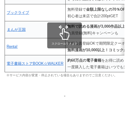
無料登録で
金額上限なしの70％OF
ブックライブ
初心者は来店で合計200ptGET
無料で読める漫画が3,000作品以上
まんが王国
会員登録(無料)キャンペーンも
無料会員登録OKで期間限定クーポ
スクロールできます
Renta!
無料漫画が10,000以上！コミックが4
約60万点の電子書籍
をお得に読める
電子書籍ストアBOOK☆WALKER
一度購入した電子書籍はいつでも無
※サービス内容が変更・停止されている場合もありますのでご注意ください。
-