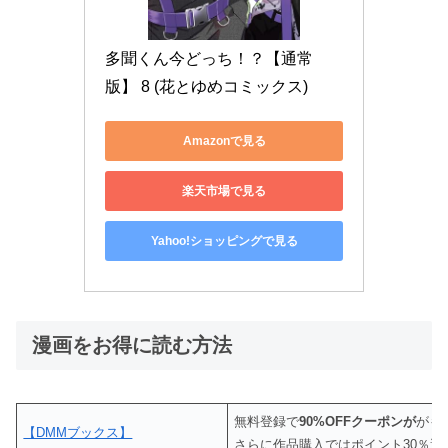
多聞くん今どっち！？【通常
版】 8 (花とゆめコミックス)
Amazonで見る
楽天市場で見る
Yahoo!ショッピングで見る
漫画をお得に読む方法
無料登録で
90%OFFクーポンが
がも
【DMMブックス】
さらに作品購入ではポイント30％還