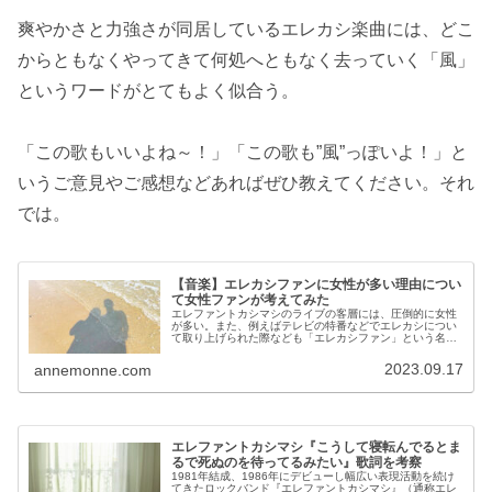
爽やかさと力強さが同居しているエレカシ楽曲には、どこ
からともなくやってきて何処へともなく去っていく「風」
というワードがとてもよく似合う。
「この歌もいいよね～！」「この歌も”風”っぽいよ！」と
いうご意見やご感想などあればぜひ教えてください。それ
では。
【音楽】エレカシファンに女性が多い理由につい
て女性ファンが考えてみた
エレファントカシマシのライブの客層には、圧倒的に女性
が多い。また、例えばテレビの特番などでエレカシについ
て取り上げられた際なども「エレカシファン」という名目
でイ...
2023.09.17
annemonne.com
エレファントカシマシ『こうして寝転んでるとま
るで死ぬのを待ってるみたい』歌詞を考察
1981年結成、1986年にデビューし幅広い表現活動を続け
てきたロックバンド『エレファントカシマシ』（通称エレ