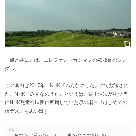
『風と共に』は、エレファントカシマシの49枚目のシン
グル。
この楽曲は2017年、NHK『みんなのうた』にて放送され
た。NHK『みんなのうた』といえば、宮本浩次が幼少時
にNHK児童合唱団に所属していた頃の楽曲『はじめての
僕デス』を思い出す。
あなたは笑うでしょう 私の小さな祈りを