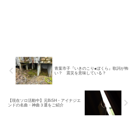
青葉市子『いきのこり●ぼくら』歌詞が怖
い？ 震災を意味している？
【現在ソロ活動中】元BiSH・アイナジエ
ンドの名曲・神曲３選をご紹介