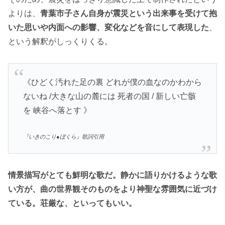
よりは、
青葉市子さん自身が震災という出来事を受けて抱
いた思いや内面への影響、変化などを音にして表現した
、
という解釈がしっくりくる。
《ひどく汚れた足の裏 どれが僕の血なのかわから
ないね /大きな山の麓には 死者の国 / 新しい亡骸
を 峡谷へ落とす 》
『いきのこり●ぼくら』歌詞引用
情景描写がとても鮮明な歌だ。静かに語りかけるような歌
い方が、曲の世界観そのものをより神聖な雰囲気に近づけ
ている。荘厳な、といってもいい。