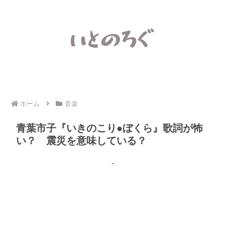
ホーム
音楽
青葉市子『いきのこり●ぼくら』歌詞が怖
い？ 震災を意味している？
-