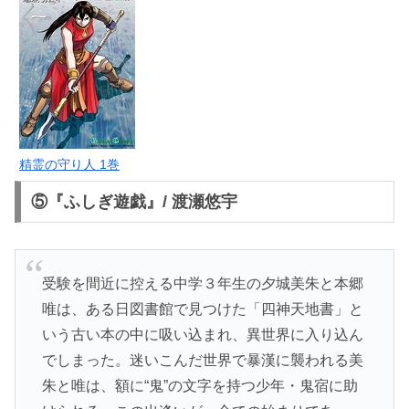
精霊の守り人 1巻
⑤『ふしぎ遊戯』/ 渡瀬悠宇
受験を間近に控える中学３年生の夕城美朱と本郷
唯は、ある日図書館で見つけた「四神天地書」と
いう古い本の中に吸い込まれ、異世界に入り込ん
でしまった。迷いこんだ世界で暴漢に襲われる美
朱と唯は、額に“鬼”の文字を持つ少年・鬼宿に助