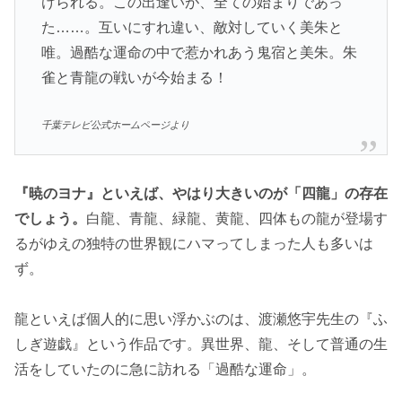
けられる。この出逢いが、全ての始まりであっ
た……。互いにすれ違い、敵対していく美朱と
唯。過酷な運命の中で惹かれあう鬼宿と美朱。朱
雀と青龍の戦いが今始まる！
千葉テレビ公式ホームページより
『暁のヨナ』といえば、やはり大きいのが「四龍」の存在
でしょう。
白龍、青龍、緑龍、黄龍、四体もの龍が登場す
るがゆえの独特の世界観にハマってしまった人も多いは
ず。
龍といえば個人的に思い浮かぶのは、渡瀬悠宇先生の『ふ
しぎ遊戯』という作品です。異世界、龍、そして普通の生
活をしていたのに急に訪れる「過酷な運命」。