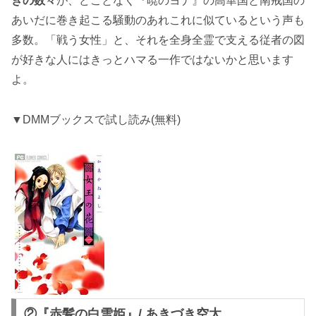
きの数々
が、どことなく『暁のヨナ』の高華国と南戒国の
あいだに巻き起こる騒動のあれこれに似ているという声も
多数。「戦う女性」と、それを全身全霊で支える従者の図
が好きな人にはきっとハマる一作ではないかと思います
よ。
▼DMMブックスで試し読み(無料)
②『赤髪の白雪姫』/ あきづき空太