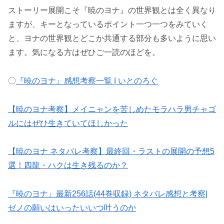
ストーリー展開こそ『暁のヨナ』の世界観とは全く異なり
ますが、キーとなっているポイント一つ一つをみていく
と、ヨナの世界観とどこか共通する部分も多いように思い
ます。気になる方はぜひご一読のほどを。
〇
『暁のヨナ』感想考察一覧 | いとのろぐ
【暁のヨナ考察】メイニャンを苦しめたモラハラ男チャゴ
ルにはぜひ生きていてほしかった
【暁のヨナ ネタバレ考察】最終回・ラストの展開の予想5
選！四龍・ハクは生き残るのか？
『暁のヨナ』最新256話(44巻収録) ネタバレ感想と考察|
ゼノの願いはいったいいつ叶うのか