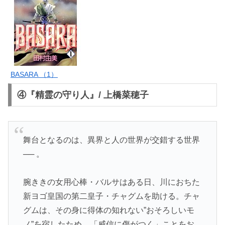
BASARA （1）
④『精霊の守り人』/ 上橋菜穂子
舞台となるのは、異界と人の世界が交錯する世界
── 。
腕ききの女用心棒・バルサはある日、川におちた
新ヨゴ皇国の第二皇子・チャグムを助ける。チャ
グムは、その身に得体の知れない”おそろしいモ
ノ”を宿したため、「威信に傷がつく」ことをお