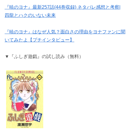
『暁のヨナ』最新257話(44巻収録) ネタバレ感想と考察|
四龍とハクのいない未来
『暁のヨナ』はなぜ人気？面白さの理由をヨナファンに聞
いてみたよ【プチインタビュー】
▼『ふしぎ遊戯』の試し読み（無料）