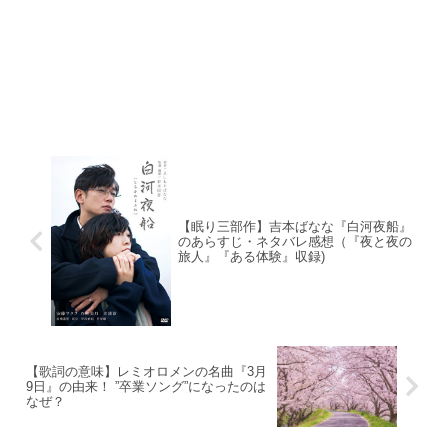
【眠り三部作】吉本ばなな『白河夜船』
のあらすじ・ネタバレ感想（『夜と夜の
旅人』『ある体験』収録)
【歌詞の意味】レミオロメンの名曲『3月
9日』の由来！ ”卒業ソング”になったのは
なぜ？