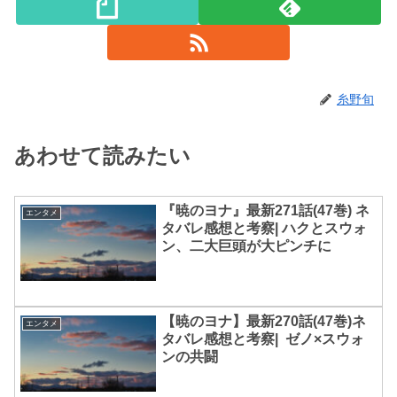
糸野旬
あわせて読みたい
『暁のヨナ』最新271話(47巻) ネ
エンタメ
タバレ感想と考察| ハクとスウォ
ン、二大巨頭が大ピンチに
【暁のヨナ】最新270話(47巻)ネ
エンタメ
タバレ感想と考察| ゼノ×スウォ
ンの共闘