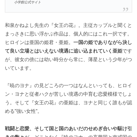
小学館公式サイト
和泉かねよし先生の『女王の花』。主従カップルと聞くと
まっさきに思い浮かぶ作品は、個人的にはこれ一択です。
ヒロインは亜国の姫君・亜姫。
一国の姫でありながら決し
て良い立場とはいえない境遇に追い込まれていく亜姫
です
が、彼女の傍には幼い時分から常に、薄星という少年がつ
いています。
『暁のヨナ』の見どころの一つはなんといっても、ヒロイ
ン・ヨナと従者ハクが苦しい境遇の中育む恋愛模様でしょ
う。そして『女王の花』の亜姫は、ヨナと同じく誰もが認
める”強い女性”。
戦闘と恋愛、そして国と国のあいだのせめぎ合いや駆け引