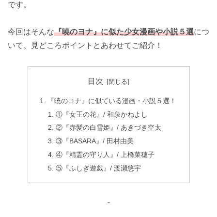
です。
今回はそんな
『暁のヨナ』に似た少女漫画や小説５選
につ
いて、見どころポイントとあわせてご紹介！
目次
『暁のヨナ』に似ている漫画・小説５選！
①『女王の花』/ 和泉かねよし
②『赤髪の白雪姫』/ あきづき空太
③『BASARA』/ 田村由美
④『精霊の守り人』/ 上橋菜穂子
⑤『ふしぎ遊戯』/ 渡瀬悠宇
-