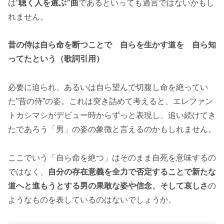
は”
聴く人を選ぶ”曲
であるといっても過言ではないかもし
れません。
昔の侍は自ら命を断つことで 自らを生かす道を 自ら知
ってたという（歌詞引用）
必要に迫られ、あるいは自ら望んで切腹し命を絶ってい
た”昔の侍”の姿。これは突き詰めて考えると、エレファン
トカシマシがデビュー時からずっと表現し、追い続けてき
たであろう「男」の姿の象徴と言えるのかもしれません。
ここでいう「自ら命を絶つ」はそのまま自死を意味するの
ではなく、
自分の存在意義を全力で否定することで新たな
道へと進もうとする男の果敢な姿や信念、そして哀しさ
の
ようなものを表しているのはないでしょうか。