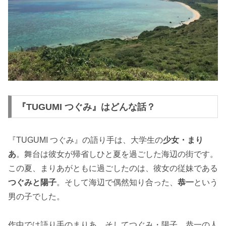
『TUGUMI つぐみ』はどんな話？
『TUGUMI つぐみ』の語り手は、大学生の
少女・まり
あ
。舞台は彼女が帰省しひと夏を過ごした海辺の街です。
この夏、まりあがともに過ごしたのは、彼女の従妹である
つぐみと陽子
。そして海辺で偶然知り合った、
恭一
という
男の子でした。
作中では語り手のまりあ、そしてつぐみ・陽子、恭一の人