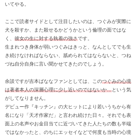
いてやる。
ここで読者サイドとして注目したいのは、つぐみが実際に
犬を殺すか、また殺せるかどうかという倫理の面ではな
く、
彼女の生に対する執着の強さ
です。
生まれつき身体が弱いつぐみはきっと、なんとしてでも生
き続けなければならない、舐められてはならないと、つね
づね自分自身に言い聞かせてきたのでしょう。
余談ですが吉本ばななファンとしては、この
つぐみの心境
は著者本人の深層心理に少し近いのではないか…
という気
がしてなりません。
デビュー作『キッチン』の大ヒットにより若いうちから有
名になり「天才作家だ」と言われ続けた日々。それでも表
面上の名声やお金目当てに近づいてきた人たちの数も半端
ではなかったと、のちにエッセイなどで何度も当時の心境