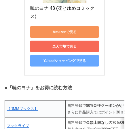
暁のヨナ 43 (花とゆめコミック
ス)
Amazonで見る
楽天市場で見る
Yahoo!ショッピングで見る
●
『暁のヨナ』をお得に読む方法
無料登録で
90%OFFクーポンが
がも
【DMMブックス】
さらに作品購入ではポイント30％還
無料登録で
金額上限なしの70％OF
ブックライブ