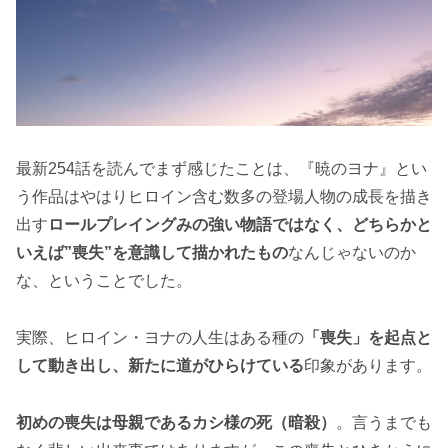
最新254話を読んでまず感じたことは、『暁のヨナ』とい
う作品はやはりヒロイン含む数多の登場人物の成長を描き
出す
ロールプレイングみの強い物語ではなく、どちらかと
いえば”喪失”を意識して描かれたもの
なんじゃないのか
な、ということでした。
実際、ヒロイン・ヨナの人生はある種の
「喪失」を起点と
して動き出し、新たに道がひらけている
印象があります。
初めの喪失は母親であるカシ様の死（暗殺）
。言うまでも