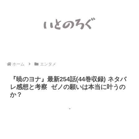
ホーム
エンタメ
『暁のヨナ』最新254話(44巻収録) ネタバ
レ感想と考察 ゼノの願いは本当に叶うの
か？
-