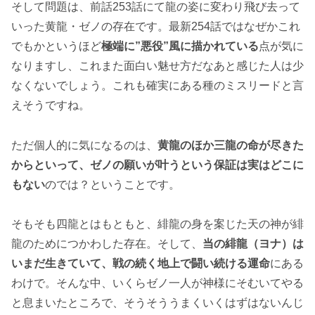
そして問題は、前話253話にて龍の姿に変わり飛び去って
いった黄龍・ゼノの存在です。最新254話ではなぜかこれ
でもかというほど
極端に”悪役”風に描かれている
点が気に
なりますし、これまた面白い魅せ方だなあと感じた人は少
なくないでしょう。これも確実にある種のミスリードと言
えそうですね。
ただ個人的に気になるのは、
黄龍のほか三龍の命が尽きた
からといって、ゼノの願いが叶うという保証は実はどこに
もない
のでは？ということです。
そもそも四龍とはもともと、緋龍の身を案じた天の神が緋
龍のためにつかわした存在。そして、
当の緋龍（ヨナ）は
いまだ生きていて、戦の続く地上で闘い続ける運命
にある
わけで。そんな中、いくらゼノ一人が神様にそむいてやる
と息まいたところで、そうそううまくいくはずはないんじ