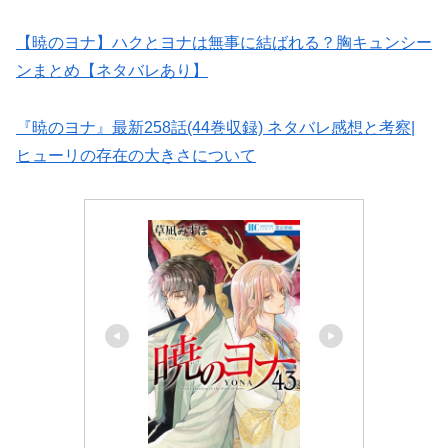
【暁のヨナ】ハクとヨナは無事に結ばれる？胸キュンシー
ンまとめ【ネタバレあり】
『暁のヨナ』最新258話(44巻収録) ネタバレ感想と考察|
ヒューリの存在の大きさについて