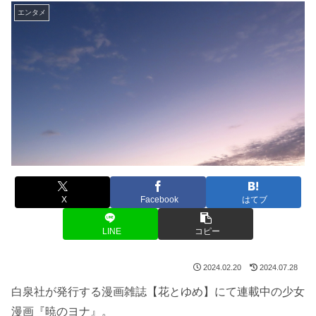
エンタメ
X
Facebook
はてブ
LINE
コピー
2024.02.20
2024.07.28
白泉社が発行する漫画雑誌【花とゆめ】にて連載中の少女
漫画『暁のヨナ』。