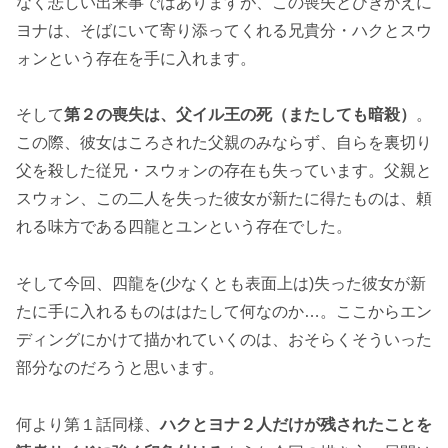
なく悲しい出来事ではありますが、この喪失とひきかえに
ヨナは、そばにいて寄り添ってくれる兄貴分・ハクとスウ
ォンという存在を手に入れます。
そして
第２の喪失は、父イル王の死（またしても暗殺）
。
この際、彼女はころされた父親のみならず、自らを裏切り
父を殺した従兄・スウォンの存在も失っています。父親と
スウォン、この二人を失った彼女が新たに得たものは、頼
れる味方である四龍とユンという存在でした。
そして今回、四龍を(少なくとも表面上は)失った彼女が新
たに手に入れるものははたして何なのか…。ここからエン
ディングにかけて描かれていくのは、おそらくそういった
部分なのだろうと思います。
何より第１話同様、
ハクとヨナ２人だけが残されたことを