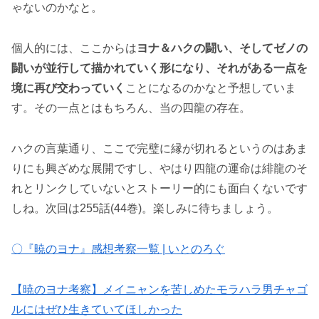
ゃないのかなと。
個人的には、ここからは
ヨナ＆ハクの闘い、そしてゼノの
闘いが並行して描かれていく形になり、それがある一点を
境に再び交わっていく
ことになるのかなと予想していま
す。その一点とはもちろん、当の四龍の存在。
ハクの言葉通り、ここで完璧に縁が切れるというのはあま
りにも興ざめな展開ですし、やはり四龍の運命は緋龍のそ
れとリンクしていないとストーリー的にも面白くないです
しね。次回は255話(44巻)。楽しみに待ちましょう。
〇『暁のヨナ』感想考察一覧 | いとのろぐ
【暁のヨナ考察】メイニャンを苦しめたモラハラ男チャゴ
ルにはぜひ生きていてほしかった