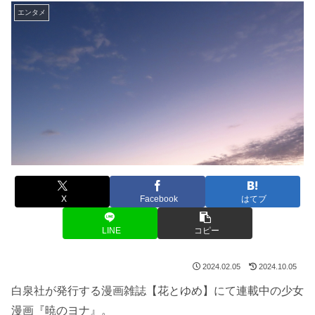
エンタメ
X
Facebook
はてブ
LINE
コピー
2024.02.05
2024.10.05
白泉社が発行する漫画雑誌【花とゆめ】にて連載中の少女
漫画『暁のヨナ』。