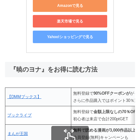
Amazonで見る
楽天市場で見る
Yahoo!ショッピングで見る
『暁のヨナ』をお得に読む方法
無料登録で
90%OFFクーポンが
がも
【DMMブックス】
さらに作品購入ではポイント30％還
無料登録で
金額上限なしの70％OF
ブックライブ
初心者は来店で合計200ptGET
無料で読める漫画が3,000作品以上
まんが王国
会員登録(無料)キャンペーンも