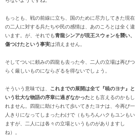
らないようですね。
もっとも、戦の前線に立ち、国のために尽力してきた現在
の二人に対する兵たちや民の感情は、あのころとは全く違
います。が、それでも
青龍シンアが現王スウォンを襲い、
傷つけたという事実
は消えません。
そしてついに頼みの四龍も去った今、二人の立場は再びつ
らく厳しいものにならざるを得ないでしょう。
そういう意味では、
これまでの展開は全て『暁のヨナ』と
いう壮大な物語の序章に過ぎなかった
とも言えるのかもし
れません。四龍に助けられて歩いてきたヨナは、今再び一
人きりになってしまったわけで（もちろんハクもユンもい
ますが、二人には各々の立場というものがありますし
ね）。