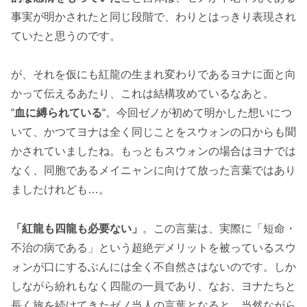
事実が明かされたと同じ段階で、わりとはっきり表現され
ていたと思うのです。
が、それを仮にも紅龍の生まれ変わりであるヨナに面と向
かって伝えるあたり、これは結構攻めているなあと。
“
血に縛られている
“。今回ゼノが初めて明かした想いにつ
いて、かつてヨナは全く同じことをスウォンの口からも聞
かされていましたね。もっともスウォンの場合はヨナでは
なく、同胞であるメイニャンに向けて放った言葉ではあり
ましたけれども…。
「紅龍も四龍も必要ない」
。この言葉は、実際に「短命・
不治の病である」という超絶デメリットを被っているスウ
ォンが口にするぶんには全く不自然さはないのです。しか
しながら紛れもなく四龍の一員であり、なお、ヨナたちと
長く旅を続けてきたゼノ当人の言葉となると、当然ながら