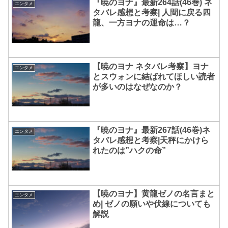
『暁のヨナ』最新264話(46巻) ネ
エンタメ
タバレ感想と考察| 人間に戻る四
龍、一方ヨナの運命は…？
【暁のヨナ ネタバレ考察】ヨナ
エンタメ
とスウォンに結ばれてほしい読者
が多いのはなぜなのか？
『暁のヨナ』最新267話(46巻)ネ
エンタメ
タバレ感想と考察|天秤にかけら
れたのは”ハクの命”
【暁のヨナ】黄龍ゼノの名言まと
エンタメ
め| ゼノの願いや伏線についても
解説