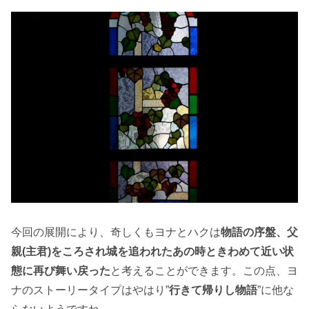
今回の展開により、奇しくもヨナとハクは
物語の序盤、父
親(主君)をころされ城を追われたあの時ときわめて近い状
態に再び舞い戻った
と考えることができます。この点、ヨ
ナのストーリータイプはやはり”
行きて帰りし物語
”に他な