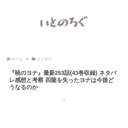
ホーム
エンタメ
『暁のヨナ』最新253話(43巻収録) ネタバ
レ感想と考察 四龍を失ったヨナは今後ど
うなるのか
-