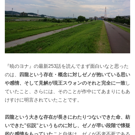
『暁のヨナ』の最新253話を読んでまず面白いなと思った
のは、
四龍という存在・概念に対しゼノが抱いている思い
や感情、そして見解が現王スウォンのそれと完全に一致
し
ていたこと、さらには、そのことが作中にてあまりにもあ
けすけに明言されていたことです。
四龍という大きな存在が長きにわたりつないできた命、紡
いできた”伝説”というものに対し、ゼノが早い段階で懐疑
的な感情をもっていた
こと自体は、ゼノが不老不死である